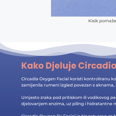
Kisik pomaže 
Kako Djeluje Circadi
Circadia Oxygen Facial koristi kontroliranu k
zamijenila rumeni izgled povezan s aknama, r
Umjesto zraka pod pritiskom ili vodikovog pero
djelovanjem enzima, uz piling i hidratantne 