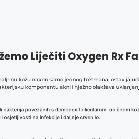
žemo Liječiti Oxygen Rx 
 upaljenu kožu nakon samo jednog tretmana, ostavljaju
akterijsku komponentu akni i nježno olakšava uklanjan
troli bakterija povezanih s demodex follicularum, običnom 
osjetljivosti na infekcije i daljnje crvenilo.