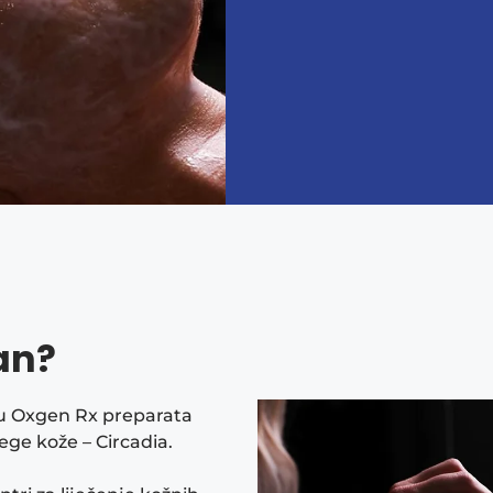
an?
u Oxgen Rx preparata
ege kože – Circadia.