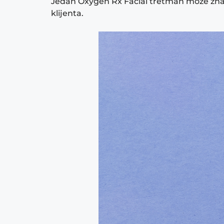
Jedan Oxygen Rx Facial tretman može značaj
klijenta.