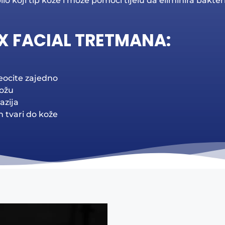
lo koji tip kože i može pomoći tijelu da eliminira bakte
X FACIAL TRETMANA:
eocite zajedno
kožu
azija
h tvari do kože