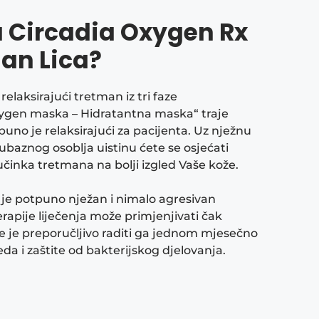
a Circadia Oxygen Rx
man Lica?
elaksirajući tretman iz tri faze
xygen maska – Hidratantna maska“ traje
no je relaksirajući za pacijenta. Uz nježnu
baznog osoblja uistinu ćete se osjećati
učinka tretmana na bolji izgled Vaše kože.
 je potpuno nježan i nimalo agresivan
erapije liječenja može primjenjivati čak
e je preporučljivo raditi ga jednom mjesečno
da i zaštite od bakterijskog djelovanja.