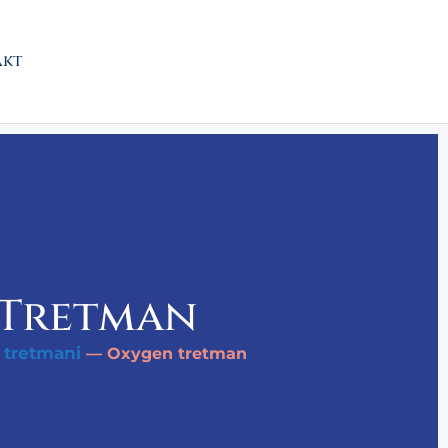
akt
 Tretman
 tretmani
—
Oxygen tretman