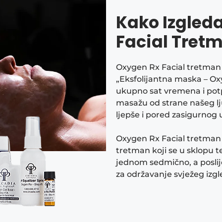
Kako Izgled
Facial Tret
Oxygen Rx Facial tretman r
„Eksfolijantna maska – O
ukupno sat vremena i potpu
masažu od strane našeg lju
ljepše i pored zasigurnog 
​Oxygen Rx Facial tretman
tretman koji se u sklopu t
jednom sedmično, a poslij
za održavanje svježeg izgle