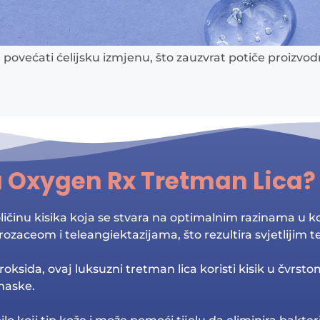
povećati ćelijsku izmjenu, što zauzvrat potiče proizvo
a Oxygen Rx Tretman Lica?
oličinu kisika koja se stvara na optimalnim razinama u k
ozaceom i teleangiektazijama, što rezultira svjetlijim 
ksida, ovaj luksuzni tretman lica koristi kisik u čvrstom
maske.