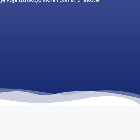
rije koje uzrokuju akne i poništi znakove