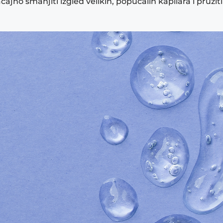
no smanjiti izgled velikih, popucalih kapilara i pružit