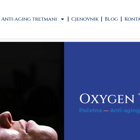
Anti-aging tretmani
Cjenovnik
Blog
Kont
Oxygen
Početna
Anti-aging
—