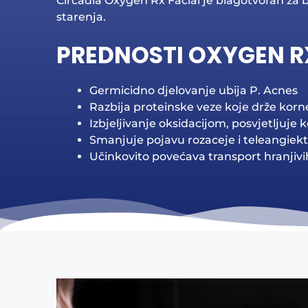
Circadia Oxygen Rx Facial je blagotvoran za bi
starenja.
PREDNOSTI OXYGEN R
Germicidno djelovanje ubija P. Acnes
Razbija proteinske veze koje drže korn
Izbjeljivanje oksidacijom, posvjetljuje 
Smanjuje pojavu rozaceje i teleangiekt
Učinkovito povećava transport hranjivi