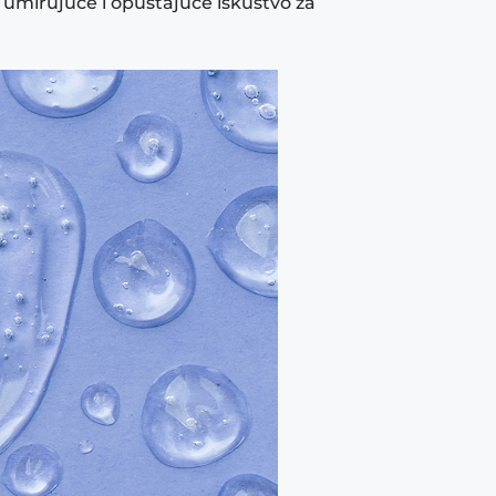
i umirujuće i opuštajuće iskustvo za