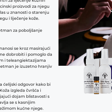
ntri za liječenje kožnih
icinski proizvodi za njegu
glas u znanosti o starenju
egu i liječenje kože.
retman za poboljšanje
 nanosi se kroz masirajući
ne dobrobiti i pomoglo da
m i teleangiektazijama
retman je izuzetno hranjiv
a ćelijski odgovor kako bi
Koža izgleda čvršća i
ajući dojam blistavosti s
vlja se s kasnijim
režimom kućne njege.