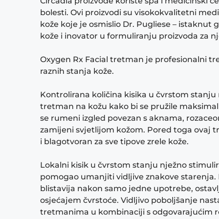
Circadia proizvode koriste spa i medicinski ce
bolesti. Ovi proizvodi su visokokvalitetni med
kože koje je osmislio Dr. Pugliese – istaknut 
kože i inovator u formuliranju proizvoda za nj
Oxygen Rx Facial tretman je profesionalni t
raznih stanja kože.
Kontrolirana količina kisika u čvrstom stanju
tretman na kožu kako bi se pružile maksimal
se rumeni izgled povezan s aknama, rozaceo
zamijeni svjetlijom kožom. Pored toga ovaj t
i blagotvoran za sve tipove zrele kože.​
Lokalni kisik u čvrstom stanju nježno stimulir
pomogao umanjiti vidljive znakove starenja. 
blistavija nakon samo jedne upotrebe, ostavlj
osjećajem čvrstoće. Vidljivo poboljšanje nasta
tretmanima u kombinaciji s odgovarajućim 